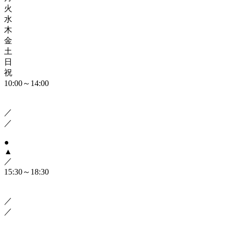
火
水
木
金
土
日
祝
10:00～14:00
／
／
●
▲
／
15:30～18:30
／
／