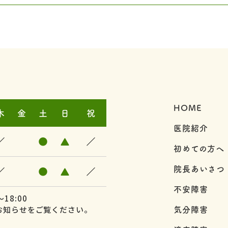
HOME
木
金
土
日
祝
医院紹介
／
●
▲
／
初めての方へ
院長あいさつ
／
●
▲
／
不安障害
18:00
気分障害
お知らせをご覧ください。