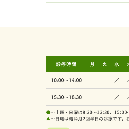
診療時間
月
火
水
／
10:00～14:00
／
15:30～18:30
●
…土曜・日曜は9:30～13:30、15:00～
▲
…日曜は概ね月2回半日の診療です。