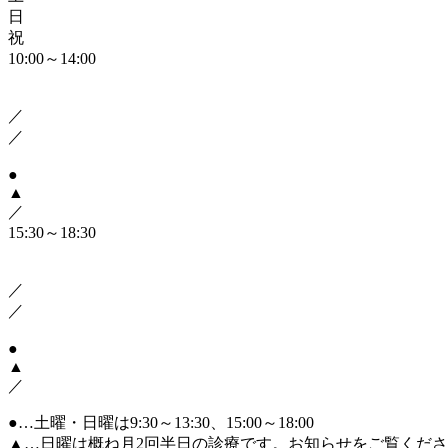
日
祝
10:00～14:00
／
／
●
▲
／
15:30～18:30
／
／
●
▲
／
●
…土曜・日曜は9:30～13:30、15:00～18:00
▲
…日曜は概ね月2回半日の診療です。お知らせをご覧くだ