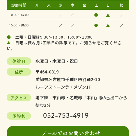
診療時間
月
火
水
木
金
土
日
祝
／
／
●
▲
／
10:00～14:00
／
／
●
▲
／
15:30～18:30
●
…土曜・日曜は9:30～13:30、15:00～18:00
▲
…日曜は概ね月2回半日の診療です。お知らせをご覧くださ
い。
休診日
水曜日・木曜日・祝日
住所
〒464-0819
愛知県名古屋市千種区四谷通2-10
ルーツストーンラ・メゾン1F
アクセス
地下鉄 東山線・名城線「本山」駅5番出口から
徒歩3分
052-753-4919
予約制
メールでのお問い合わせ