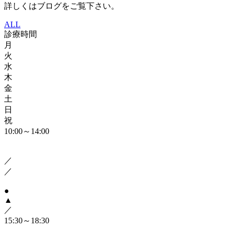
詳しくはブログをご覧下さい。
ALL
診療時間
月
火
水
木
金
土
日
祝
10:00～14:00
／
／
●
▲
／
15:30～18:30