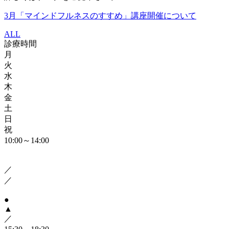
3月「マインドフルネスのすすめ」講座開催について
ALL
診療時間
月
火
水
木
金
土
日
祝
10:00～14:00
／
／
●
▲
／