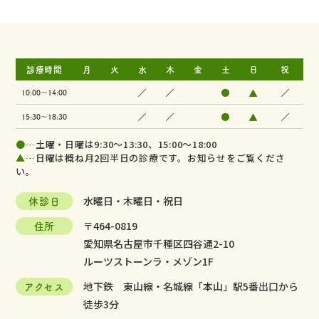
診療時間
月
火
水
木
金
土
日
祝
／
／
●
▲
／
10:00～14:00
／
／
●
▲
／
15:30～18:30
●
…土曜・日曜は9:30～13:30、15:00～18:00
▲
…日曜は概ね月2回半日の診療です。お知らせをご覧くださ
い。
休診日
水曜日・木曜日・祝日
住所
〒464-0819
愛知県名古屋市千種区四谷通2-10
ルーツストーンラ・メゾン1F
アクセス
地下鉄 東山線・名城線「本山」駅5番出口から
徒歩3分