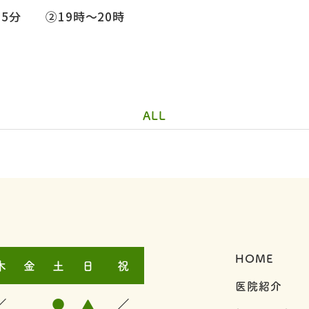
時15分 ②19時～20時
ALL
HOME
木
金
土
日
祝
医院紹介
／
●
▲
／