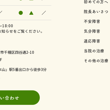
初めての方へ
院長あいさつ
／
●
▲
／
不安障害
18:00
気分障害
お知らせをご覧ください。
適応障害
当院の治療
市千種区四谷通2-10
F
その他の治療
本山」駅5番出口から徒歩3分
9
い合わせ