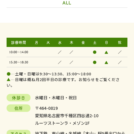
ALL
診療時間
月
火
水
木
金
土
日
祝
／
／
●
▲
／
10:00～14:00
／
／
●
▲
／
15:30～18:30
●
…土曜・日曜は9:30～13:30、15:00～18:00
▲
…日曜は概ね月2回半日の診療です。お知らせをご覧くださ
い。
休診日
水曜日・木曜日・祝日
住所
〒464-0819
愛知県名古屋市千種区四谷通2-10
ルーツストーンラ・メゾン1F
アクセス
地下鉄 東山線・名城線「本山」駅5番出口から