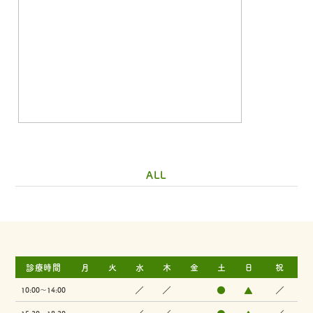
ALL
診療時間
月
火
水
木
金
土
日
祝
／
／
●
▲
／
10:00～14:00