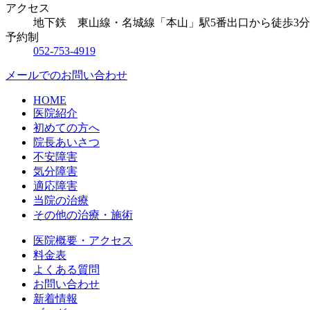
アクセス
地下鉄 東山線・名城線「本山」駅5番出口から徒歩3分
予約制
052-753-4919
メールでのお問い合わせ
HOME
医院紹介
初めての方へ
院長あいさつ
不安障害
気分障害
適応障害
当院の治療
その他の治療・施術
医院概要・アクセス
料金表
よくある質問
お問い合わせ
新着情報