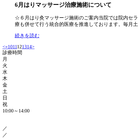
6月はりマッサージ治療施術について
☆６月はり灸マッサージ施術のご案内当院では院内セラ
療も併せて行う統合的医療を推進しております。毎月土曜日
続きを読む
<
«
10
11
12
13
14
>
診療時間
月
火
水
木
金
土
日
祝
10:00～14:00
／
／