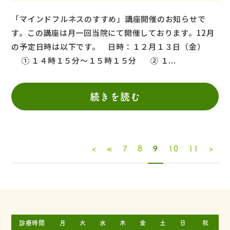
「マインドフルネスのすすめ」講座開催のお知らせで
す。この講座は月一回当院にて開催しております。12月
の予定日時は以下です。 日時：１２月１３日（金）
① １４時１５分～１５時１５分 ② １...
続きを読む
<
«
7
8
9
10
11
>
診療時間
月
火
水
木
金
土
日
祝