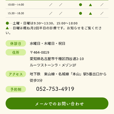
／
／
●
▲
／
10:00～14:00
／
／
●
▲
／
15:30～18:30
●
…土曜・日曜は9:30～13:30、15:00～18:00
▲
…日曜は概ね月2回半日の診療です。お知らせをご覧くださ
い。
休診日
水曜日・木曜日・祝日
住所
〒464-0819
愛知県名古屋市千種区四谷通2-10
ルーツストーンラ・メゾン1F
アクセス
地下鉄 東山線・名城線「本山」駅5番出口から
徒歩3分
052-753-4919
予約制
メールでのお問い合わせ